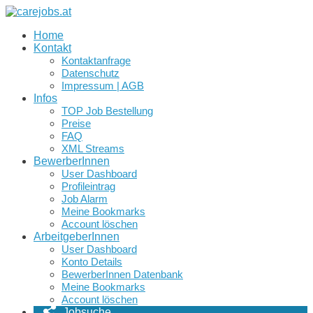
Home
Kontakt
Kontaktanfrage
Datenschutz
Impressum | AGB
Infos
TOP Job Bestellung
Preise
FAQ
XML Streams
BewerberInnen
User Dashboard
Profileintrag
Job Alarm
Meine Bookmarks
Account löschen
ArbeitgeberInnen
User Dashboard
Konto Details
BewerberInnen Datenbank
Meine Bookmarks
Account löschen
Jobsuche