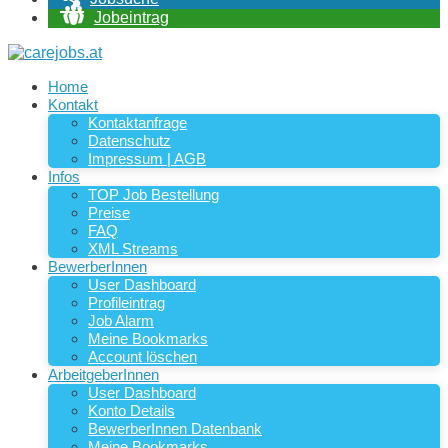
Jobeintrag
Home
Kontakt
Kontaktanfrage
Datenschutz
Impressum | AGB
Infos
TOP Job Bestellung
Preise
FAQ
XML Streams
BewerberInnen
User Dashboard
Profileintrag
Job Alarm
Meine Bookmarks
Account löschen
ArbeitgeberInnen
User Dashboard
Konto Details
BewerberInnen Datenbank
Meine Bookmarks