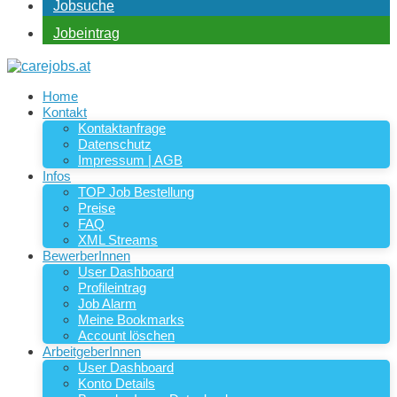
Jobsuche
Jobeintrag
Home
Kontakt
Kontaktanfrage
Datenschutz
Impressum | AGB
Infos
TOP Job Bestellung
Preise
FAQ
XML Streams
BewerberInnen
User Dashboard
Profileintrag
Job Alarm
Meine Bookmarks
Account löschen
ArbeitgeberInnen
User Dashboard
Konto Details