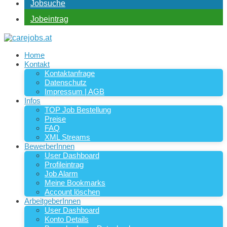
Jobsuche
Jobeintrag
Home
Kontakt
Kontaktanfrage
Datenschutz
Impressum | AGB
Infos
TOP Job Bestellung
Preise
FAQ
XML Streams
BewerberInnen
User Dashboard
Profileintrag
Job Alarm
Meine Bookmarks
Account löschen
ArbeitgeberInnen
User Dashboard
Konto Details