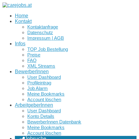
Home
Kontakt
Kontaktanfrage
Datenschutz
Impressum | AGB
Infos
TOP Job Bestellung
Preise
FAQ
XML Streams
BewerberInnen
User Dashboard
Profileintrag
Job Alarm
Meine Bookmarks
Account löschen
ArbeitgeberInnen
User Dashboard
Konto Details
BewerberInnen Datenbank
Meine Bookmarks
Account löschen
Jobsuche