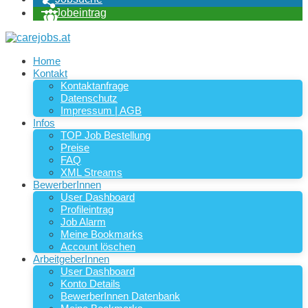
Jobeintrag
Home
Kontakt
Kontaktanfrage
Datenschutz
Impressum | AGB
Infos
TOP Job Bestellung
Preise
FAQ
XML Streams
BewerberInnen
User Dashboard
Profileintrag
Job Alarm
Meine Bookmarks
Account löschen
ArbeitgeberInnen
User Dashboard
Konto Details
BewerberInnen Datenbank