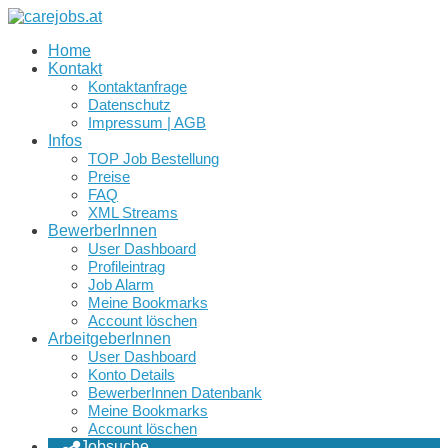
Home
Kontakt
Kontaktanfrage
Datenschutz
Impressum | AGB
Infos
TOP Job Bestellung
Preise
FAQ
XML Streams
BewerberInnen
User Dashboard
Profileintrag
Job Alarm
Meine Bookmarks
Account löschen
ArbeitgeberInnen
User Dashboard
Konto Details
BewerberInnen Datenbank
Meine Bookmarks
Account löschen
Jobsuche