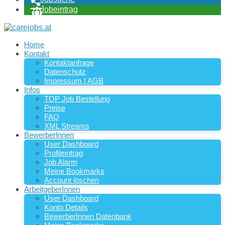
Jobeintrag
Home
Kontakt
Kontaktanfrage
Datenschutz
Impressum | AGB
Infos
TOP Job Bestellung
Preise
FAQ
XML Streams
BewerberInnen
User Dashboard
Profileintrag
Job Alarm
Meine Bookmarks
Account löschen
ArbeitgeberInnen
User Dashboard
Konto Details
BewerberInnen Datenbank