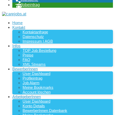
Jobeintrag
Home
Kontakt
Kontaktanfrage
Datenschutz
Impressum | AGB
Infos
TOP Job Bestellung
Preise
FAQ
XML Streams
BewerberInnen
User Dashboard
Profileintrag
Job Alarm
Meine Bookmarks
Account löschen
ArbeitgeberInnen
User Dashboard
Konto Details
BewerberInnen Datenbank