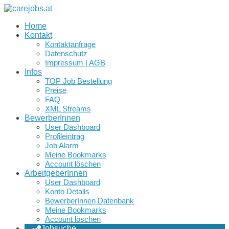
Home
Kontakt
Kontaktanfrage
Datenschutz
Impressum | AGB
Infos
TOP Job Bestellung
Preise
FAQ
XML Streams
BewerberInnen
User Dashboard
Profileintrag
Job Alarm
Meine Bookmarks
Account löschen
ArbeitgeberInnen
User Dashboard
Konto Details
BewerberInnen Datenbank
Meine Bookmarks
Account löschen
Jobsuche