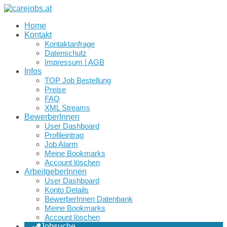
Home
Kontakt
Kontaktanfrage
Datenschutz
Impressum | AGB
Infos
TOP Job Bestellung
Preise
FAQ
XML Streams
BewerberInnen
User Dashboard
Profileintrag
Job Alarm
Meine Bookmarks
Account löschen
ArbeitgeberInnen
User Dashboard
Konto Details
BewerberInnen Datenbank
Meine Bookmarks
Account löschen
Jobsuche