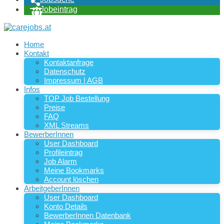
Jobeintrag
Home
Kontakt
Kontaktanfrage
Datenschutz
Impressum | AGB
Infos
TOP Job Bestellung
Preise
FAQ
XML Streams
BewerberInnen
User Dashboard
Profileintrag
Job Alarm
Meine Bookmarks
Account löschen
ArbeitgeberInnen
User Dashboard
Konto Details
BewerberInnen Datenbank