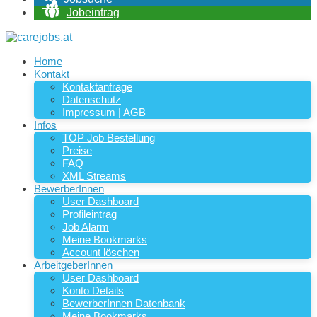
Jobeintrag
Home
Kontakt
Kontaktanfrage
Datenschutz
Impressum | AGB
Infos
TOP Job Bestellung
Preise
FAQ
XML Streams
BewerberInnen
User Dashboard
Profileintrag
Job Alarm
Meine Bookmarks
Account löschen
ArbeitgeberInnen
User Dashboard
Konto Details
BewerberInnen Datenbank
Meine Bookmarks