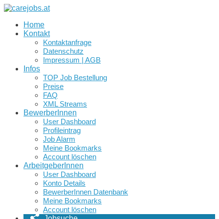
Home
Kontakt
Kontaktanfrage
Datenschutz
Impressum | AGB
Infos
TOP Job Bestellung
Preise
FAQ
XML Streams
BewerberInnen
User Dashboard
Profileintrag
Job Alarm
Meine Bookmarks
Account löschen
ArbeitgeberInnen
User Dashboard
Konto Details
BewerberInnen Datenbank
Meine Bookmarks
Account löschen
Jobsuche