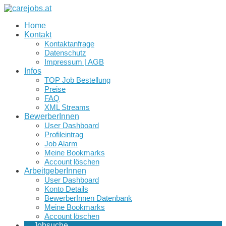
Home
Kontakt
Kontaktanfrage
Datenschutz
Impressum | AGB
Infos
TOP Job Bestellung
Preise
FAQ
XML Streams
BewerberInnen
User Dashboard
Profileintrag
Job Alarm
Meine Bookmarks
Account löschen
ArbeitgeberInnen
User Dashboard
Konto Details
BewerberInnen Datenbank
Meine Bookmarks
Account löschen
Jobsuche