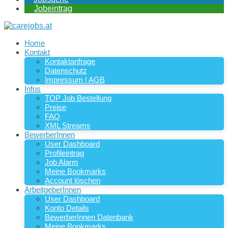
Jobeintrag
Home
Kontakt
Kontaktanfrage
Datenschutz
Impressum | AGB
Infos
TOP Job Bestellung
Preise
FAQ
XML Streams
BewerberInnen
User Dashboard
Profileintrag
Job Alarm
Meine Bookmarks
Account löschen
ArbeitgeberInnen
User Dashboard
Konto Details
BewerberInnen Datenbank
Meine Bookmarks