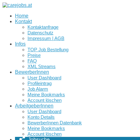
Home
Kontakt
Kontaktanfrage
Datenschutz
Impressum | AGB
Infos
TOP Job Bestellung
Preise
FAQ
XML Streams
BewerberInnen
User Dashboard
Profileintrag
Job Alarm
Meine Bookmarks
Account löschen
ArbeitgeberInnen
User Dashboard
Konto Details
BewerberInnen Datenbank
Meine Bookmarks
Account löschen
Jobsuche