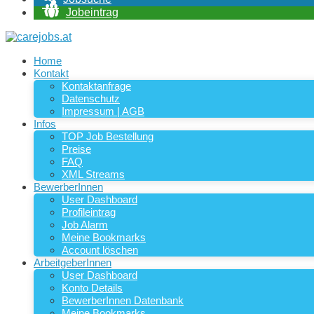
Jobeintrag
Home
Kontakt
Kontaktanfrage
Datenschutz
Impressum | AGB
Infos
TOP Job Bestellung
Preise
FAQ
XML Streams
BewerberInnen
User Dashboard
Profileintrag
Job Alarm
Meine Bookmarks
Account löschen
ArbeitgeberInnen
User Dashboard
Konto Details
BewerberInnen Datenbank
Meine Bookmarks