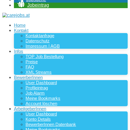
Jobeintrag
Home
Kontakt
Kontaktanfrage
Datenschutz
Impressum | AGB
Infos
TOP Job Bestellung
Preise
FAQ
XML Streams
BewerberInnen
User Dashboard
Profileintrag
Job Alarm
Meine Bookmarks
Account löschen
ArbeitgeberInnen
User Dashboard
Konto Details
BewerberInnen Datenbank
Meine Bookmarks