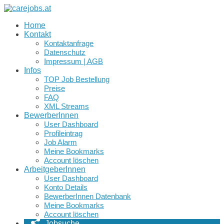
Home
Kontakt
Kontaktanfrage
Datenschutz
Impressum | AGB
Infos
TOP Job Bestellung
Preise
FAQ
XML Streams
BewerberInnen
User Dashboard
Profileintrag
Job Alarm
Meine Bookmarks
Account löschen
ArbeitgeberInnen
User Dashboard
Konto Details
BewerberInnen Datenbank
Meine Bookmarks
Account löschen
Jobsuche