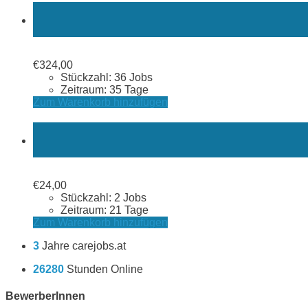
€
324,00
Stückzahl: 36 Jobs
Zeitraum: 35 Tage
Zum Warenkorb hinzufügen
€
24,00
Stückzahl: 2 Jobs
Zeitraum: 21 Tage
Zum Warenkorb hinzufügen
3
Jahre carejobs.at
26280
Stunden Online
BewerberInnen