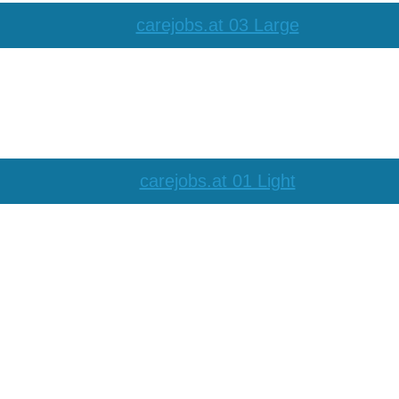
carejobs.at 03 Large
carejobs.at 01 Light