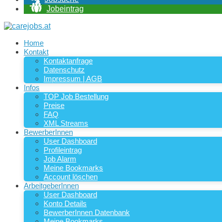
Jobeintrag
Home
Kontakt
Kontaktanfrage
Datenschutz
Impressum | AGB
Infos
TOP Job Bestellung
Preise
FAQ
XML Streams
BewerberInnen
User Dashboard
Profileintrag
Job Alarm
Meine Bookmarks
Account löschen
ArbeitgeberInnen
User Dashboard
Konto Details
BewerberInnen Datenbank
Meine Bookmarks