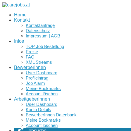
Home
Kontakt
Kontaktanfrage
Datenschutz
Impressum | AGB
Infos
TOP Job Bestellung
Preise
FAQ
XML Streams
BewerberInnen
User Dashboard
Profileintrag
Job Alarm
Meine Bookmarks
Account löschen
ArbeitgeberInnen
User Dashboard
Konto Details
BewerberInnen Datenbank
Meine Bookmarks
Account löschen
Jobsuche