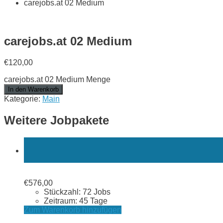
carejobs.at 02 Medium
carejobs.at 02 Medium
€
120,00
carejobs.at 02 Medium Menge
In den Warenkorb
Kategorie:
Main
Weitere Jobpakete
€
576,00
Stückzahl: 72 Jobs
Zeitraum: 45 Tage
Zum Warenkorb hinzufügen