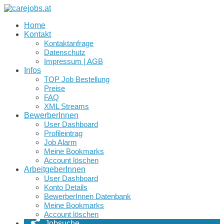
Home
Kontakt
Kontaktanfrage
Datenschutz
Impressum | AGB
Infos
TOP Job Bestellung
Preise
FAQ
XML Streams
BewerberInnen
User Dashboard
Profileintrag
Job Alarm
Meine Bookmarks
Account löschen
ArbeitgeberInnen
User Dashboard
Konto Details
BewerberInnen Datenbank
Meine Bookmarks
Account löschen
Jobsuche