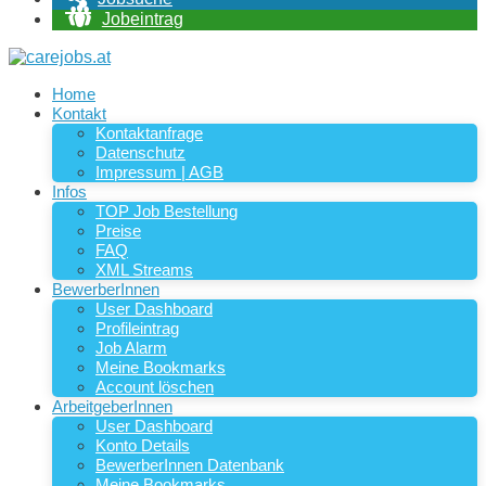
Jobeintrag
Home
Kontakt
Kontaktanfrage
Datenschutz
Impressum | AGB
Infos
TOP Job Bestellung
Preise
FAQ
XML Streams
BewerberInnen
User Dashboard
Profileintrag
Job Alarm
Meine Bookmarks
Account löschen
ArbeitgeberInnen
User Dashboard
Konto Details
BewerberInnen Datenbank
Meine Bookmarks