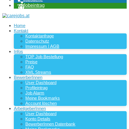
Jobeintrag
Home
Kontakt
Kontaktanfrage
Datenschutz
Impressum | AGB
Infos
TOP Job Bestellung
Preise
FAQ
XML Streams
BewerberInnen
User Dashboard
Profileintrag
Job Alarm
Meine Bookmarks
Account löschen
ArbeitgeberInnen
User Dashboard
Konto Details
BewerberInnen Datenbank