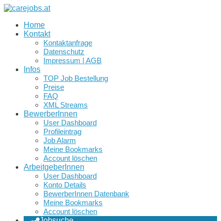
Home
Kontakt
Kontaktanfrage
Datenschutz
Impressum | AGB
Infos
TOP Job Bestellung
Preise
FAQ
XML Streams
BewerberInnen
User Dashboard
Profileintrag
Job Alarm
Meine Bookmarks
Account löschen
ArbeitgeberInnen
User Dashboard
Konto Details
BewerberInnen Datenbank
Meine Bookmarks
Account löschen
Jobsuche