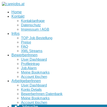
Home
Kontakt
Kontaktanfrage
Datenschutz
Impressum | AGB
Infos
TOP Job Bestellung
Preise
FAQ
XML Streams
BewerberInnen
User Dashboard
Profileintrag
Job Alarm
Meine Bookmarks
Account löschen
ArbeitgeberInnen
User Dashboard
Konto Details
BewerberInnen Datenbank
Meine Bookmarks
Account löschen
Jobsuche