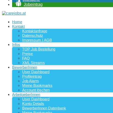
Jobeintrag
Home
Kontakt
Kontaktanfrage
Datenschutz
Impressum | AGB
Infos
TOP Job Bestellung
Preise
FAQ
XML Streams
BewerberInnen
User Dashboard
Profileintrag
Job Alarm
Meine Bookmarks
Account löschen
ArbeitgeberInnen
User Dashboard
Konto Details
BewerberInnen Datenbank
Meine Bookmarks