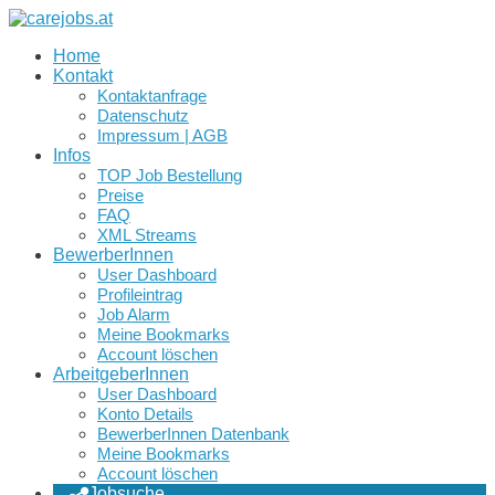
Home
Kontakt
Kontaktanfrage
Datenschutz
Impressum | AGB
Infos
TOP Job Bestellung
Preise
FAQ
XML Streams
BewerberInnen
User Dashboard
Profileintrag
Job Alarm
Meine Bookmarks
Account löschen
ArbeitgeberInnen
User Dashboard
Konto Details
BewerberInnen Datenbank
Meine Bookmarks
Account löschen
Jobsuche