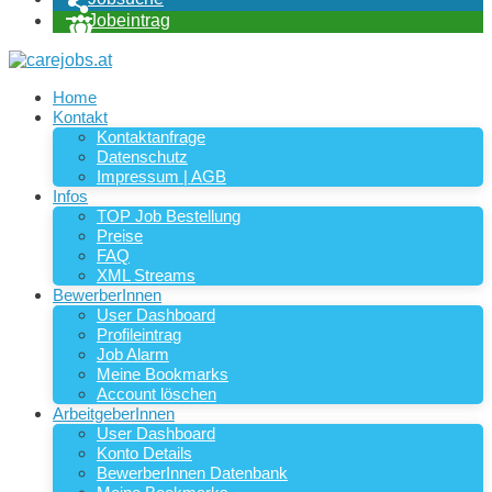
Jobeintrag
Home
Kontakt
Kontaktanfrage
Datenschutz
Impressum | AGB
Infos
TOP Job Bestellung
Preise
FAQ
XML Streams
BewerberInnen
User Dashboard
Profileintrag
Job Alarm
Meine Bookmarks
Account löschen
ArbeitgeberInnen
User Dashboard
Konto Details
BewerberInnen Datenbank