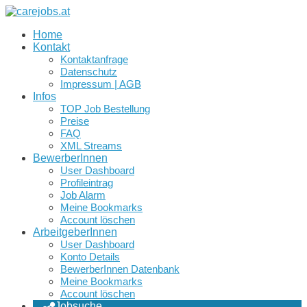
Home
Kontakt
Kontaktanfrage
Datenschutz
Impressum | AGB
Infos
TOP Job Bestellung
Preise
FAQ
XML Streams
BewerberInnen
User Dashboard
Profileintrag
Job Alarm
Meine Bookmarks
Account löschen
ArbeitgeberInnen
User Dashboard
Konto Details
BewerberInnen Datenbank
Meine Bookmarks
Account löschen
Jobsuche