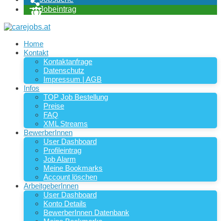
Jobeintrag
Home
Kontakt
Kontaktanfrage
Datenschutz
Impressum | AGB
Infos
TOP Job Bestellung
Preise
FAQ
XML Streams
BewerberInnen
User Dashboard
Profileintrag
Job Alarm
Meine Bookmarks
Account löschen
ArbeitgeberInnen
User Dashboard
Konto Details
BewerberInnen Datenbank