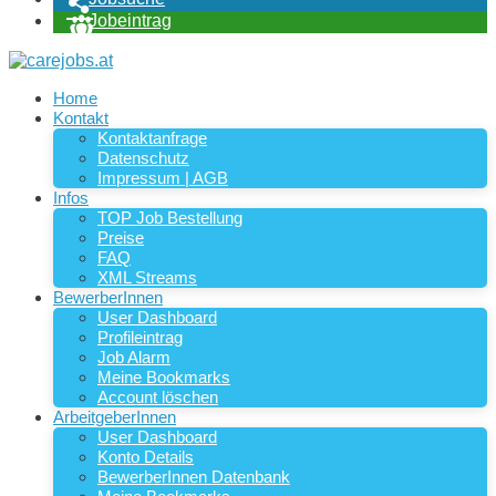
Jobeintrag
Home
Kontakt
Kontaktanfrage
Datenschutz
Impressum | AGB
Infos
TOP Job Bestellung
Preise
FAQ
XML Streams
BewerberInnen
User Dashboard
Profileintrag
Job Alarm
Meine Bookmarks
Account löschen
ArbeitgeberInnen
User Dashboard
Konto Details
BewerberInnen Datenbank