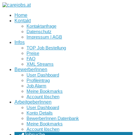
Home
Kontakt
Kontaktanfrage
Datenschutz
Impressum | AGB
Infos
TOP Job Bestellung
Preise
FAQ
XML Streams
BewerberInnen
User Dashboard
Profileintrag
Job Alarm
Meine Bookmarks
Account löschen
ArbeitgeberInnen
User Dashboard
Konto Details
BewerberInnen Datenbank
Meine Bookmarks
Account löschen
Jobsuche