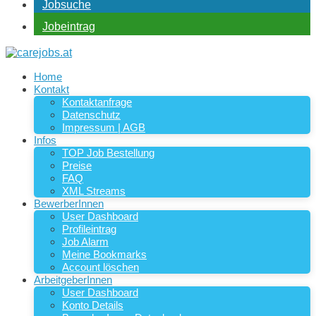
Jobsuche
Jobeintrag
Home
Kontakt
Kontaktanfrage
Datenschutz
Impressum | AGB
Infos
TOP Job Bestellung
Preise
FAQ
XML Streams
BewerberInnen
User Dashboard
Profileintrag
Job Alarm
Meine Bookmarks
Account löschen
ArbeitgeberInnen
User Dashboard
Konto Details