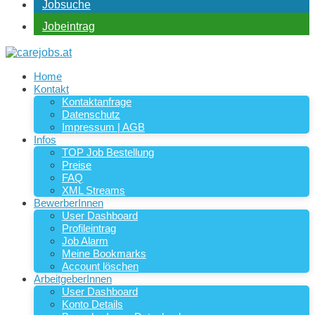
Jobsuche
Jobeintrag
Home
Kontakt
Kontaktanfrage
Datenschutz
Impressum | AGB
Infos
TOP Job Bestellung
Preise
FAQ
XML Streams
BewerberInnen
User Dashboard
Profileintrag
Job Alarm
Meine Bookmarks
Account löschen
ArbeitgeberInnen
User Dashboard
Konto Details