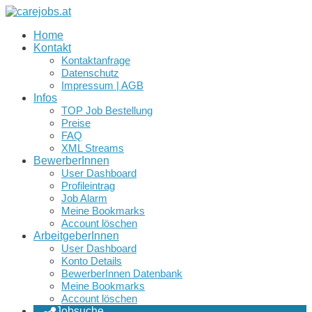
Home
Kontakt
Kontaktanfrage
Datenschutz
Impressum | AGB
Infos
TOP Job Bestellung
Preise
FAQ
XML Streams
BewerberInnen
User Dashboard
Profileintrag
Job Alarm
Meine Bookmarks
Account löschen
ArbeitgeberInnen
User Dashboard
Konto Details
BewerberInnen Datenbank
Meine Bookmarks
Account löschen
Jobsuche