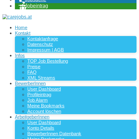
Jobeintrag
Home
Kontakt
Kontaktanfrage
Datenschutz
Impressum | AGB
Infos
TOP Job Bestellung
Preise
FAQ
XML Streams
BewerberInnen
User Dashboard
Profileintrag
Job Alarm
Meine Bookmarks
Account löschen
ArbeitgeberInnen
User Dashboard
Konto Details
BewerberInnen Datenbank