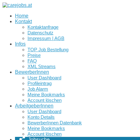
Home
Kontakt
Kontaktanfrage
Datenschutz
Impressum | AGB
Infos
TOP Job Bestellung
Preise
FAQ
XML Streams
BewerberInnen
User Dashboard
Profileintrag
Job Alarm
Meine Bookmarks
Account löschen
ArbeitgeberInnen
User Dashboard
Konto Details
BewerberInnen Datenbank
Meine Bookmarks
Account löschen
Jobsuche