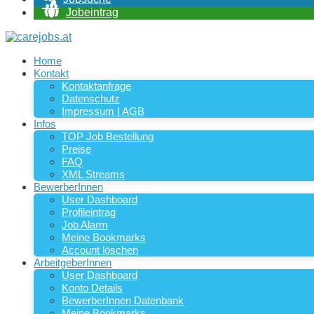
Jobeintrag
Home
Kontakt
Kontaktanfrage
Datenschutz
Impressum | AGB
Infos
TOP Job Bestellung
Preise
FAQ
XML Streams
BewerberInnen
User Dashboard
Profileintrag
Job Alarm
Meine Bookmarks
Account löschen
ArbeitgeberInnen
User Dashboard
Konto Details
BewerberInnen Datenbank
Meine Bookmarks