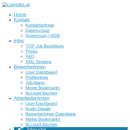
Home
Kontakt
Kontaktanfrage
Datenschutz
Impressum | AGB
Infos
TOP Job Bestellung
Preise
FAQ
XML Streams
BewerberInnen
User Dashboard
Profileintrag
Job Alarm
Meine Bookmarks
Account löschen
ArbeitgeberInnen
User Dashboard
Konto Details
BewerberInnen Datenbank
Meine Bookmarks
Account löschen
Jobsuche