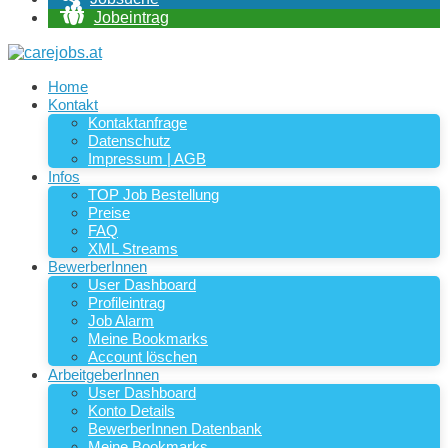
Jobeintrag
Home
Kontakt
Kontaktanfrage
Datenschutz
Impressum | AGB
Infos
TOP Job Bestellung
Preise
FAQ
XML Streams
BewerberInnen
User Dashboard
Profileintrag
Job Alarm
Meine Bookmarks
Account löschen
ArbeitgeberInnen
User Dashboard
Konto Details
BewerberInnen Datenbank
Meine Bookmarks