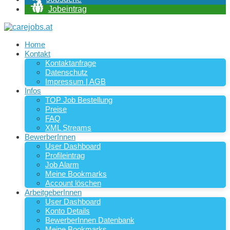
Jobeintrag
Home
Kontakt
Kontaktanfrage
Datenschutz
Impressum | AGB
Infos
TOP Job Bestellung
Preise
FAQ
XML Streams
BewerberInnen
User Dashboard
Profileintrag
Job Alarm
Meine Bookmarks
Account löschen
ArbeitgeberInnen
User Dashboard
Konto Details
BewerberInnen Datenbank
Meine Bookmarks