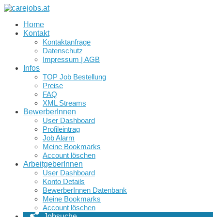
Home
Kontakt
Kontaktanfrage
Datenschutz
Impressum | AGB
Infos
TOP Job Bestellung
Preise
FAQ
XML Streams
BewerberInnen
User Dashboard
Profileintrag
Job Alarm
Meine Bookmarks
Account löschen
ArbeitgeberInnen
User Dashboard
Konto Details
BewerberInnen Datenbank
Meine Bookmarks
Account löschen
Jobsuche