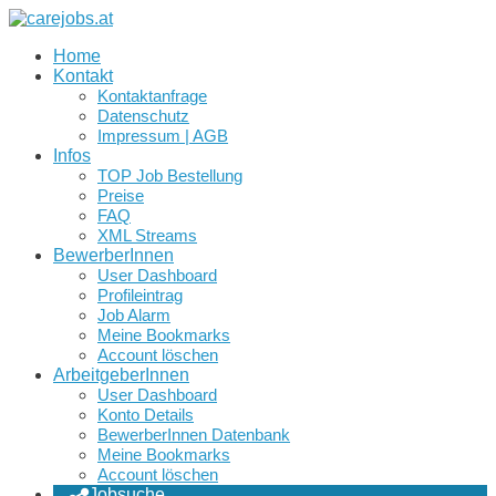
Home
Kontakt
Kontaktanfrage
Datenschutz
Impressum | AGB
Infos
TOP Job Bestellung
Preise
FAQ
XML Streams
BewerberInnen
User Dashboard
Profileintrag
Job Alarm
Meine Bookmarks
Account löschen
ArbeitgeberInnen
User Dashboard
Konto Details
BewerberInnen Datenbank
Meine Bookmarks
Account löschen
Jobsuche