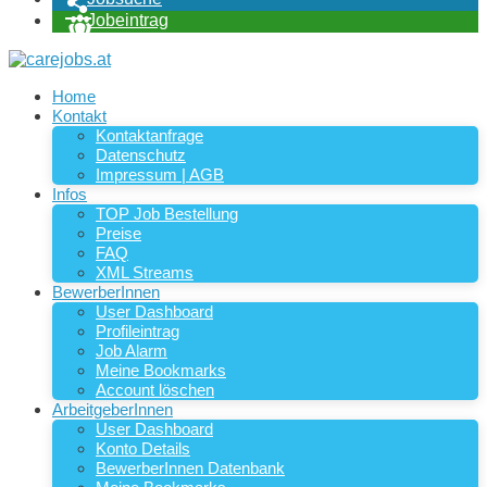
Jobeintrag
Home
Kontakt
Kontaktanfrage
Datenschutz
Impressum | AGB
Infos
TOP Job Bestellung
Preise
FAQ
XML Streams
BewerberInnen
User Dashboard
Profileintrag
Job Alarm
Meine Bookmarks
Account löschen
ArbeitgeberInnen
User Dashboard
Konto Details
BewerberInnen Datenbank