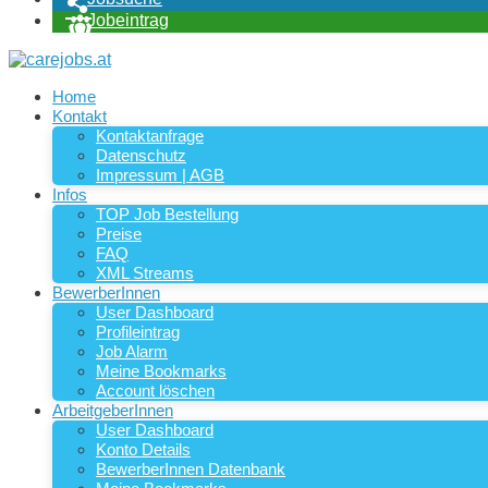
Jobeintrag
Home
Kontakt
Kontaktanfrage
Datenschutz
Impressum | AGB
Infos
TOP Job Bestellung
Preise
FAQ
XML Streams
BewerberInnen
User Dashboard
Profileintrag
Job Alarm
Meine Bookmarks
Account löschen
ArbeitgeberInnen
User Dashboard
Konto Details
BewerberInnen Datenbank