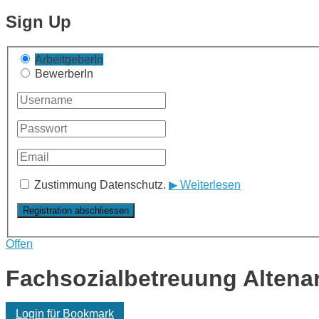
Sign Up
ArbeitgeberIn
BewerberIn
Zustimmung Datenschutz.
▶ Weiterlesen
Offen
Fachsozialbetreuung Altenar
Login für Bookmark