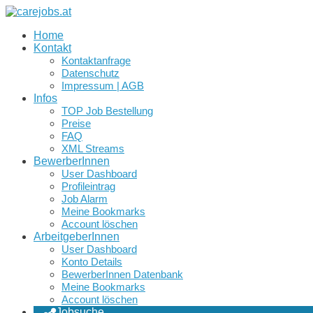
Home
Kontakt
Kontaktanfrage
Datenschutz
Impressum | AGB
Infos
TOP Job Bestellung
Preise
FAQ
XML Streams
BewerberInnen
User Dashboard
Profileintrag
Job Alarm
Meine Bookmarks
Account löschen
ArbeitgeberInnen
User Dashboard
Konto Details
BewerberInnen Datenbank
Meine Bookmarks
Account löschen
Jobsuche