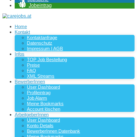
Jobeintrag
Home
Kontakt
Kontaktanfrage
Datenschutz
Impressum | AGB
Infos
TOP Job Bestellung
Preise
FAQ
XML Streams
BewerberInnen
User Dashboard
Profileintrag
Job Alarm
Meine Bookmarks
Account löschen
ArbeitgeberInnen
User Dashboard
Konto Details
BewerberInnen Datenbank
Meine Bookmarks