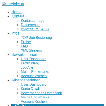
Home
Kontakt
Kontaktanfrage
Datenschutz
Impressum | AGB
Infos
TOP Job Bestellung
Preise
FAQ
XML Streams
BewerberInnen
User Dashboard
Profileintrag
Job Alarm
Meine Bookmarks
Account löschen
ArbeitgeberInnen
User Dashboard
Konto Details
BewerberInnen Datenbank
Meine Bookmarks
Account löschen
Jobsuche