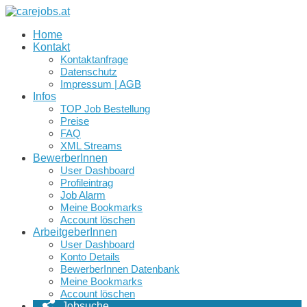
Home
Kontakt
Kontaktanfrage
Datenschutz
Impressum | AGB
Infos
TOP Job Bestellung
Preise
FAQ
XML Streams
BewerberInnen
User Dashboard
Profileintrag
Job Alarm
Meine Bookmarks
Account löschen
ArbeitgeberInnen
User Dashboard
Konto Details
BewerberInnen Datenbank
Meine Bookmarks
Account löschen
Jobsuche