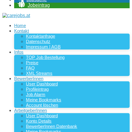
Jobeintrag
Home
Kontakt
Kontaktanfrage
Datenschutz
Impressum | AGB
Infos
TOP Job Bestellung
Preise
FAQ
XML Streams
BewerberInnen
User Dashboard
Profileintrag
Job Alarm
Meine Bookmarks
Account löschen
ArbeitgeberInnen
User Dashboard
Konto Details
BewerberInnen Datenbank
Meine Bookmarks