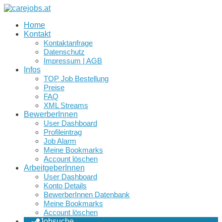
Home
Kontakt
Kontaktanfrage
Datenschutz
Impressum | AGB
Infos
TOP Job Bestellung
Preise
FAQ
XML Streams
BewerberInnen
User Dashboard
Profileintrag
Job Alarm
Meine Bookmarks
Account löschen
ArbeitgeberInnen
User Dashboard
Konto Details
BewerberInnen Datenbank
Meine Bookmarks
Account löschen
Jobsuche