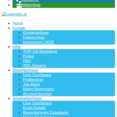
Jobeintrag
Home
Kontakt
Kontaktanfrage
Datenschutz
Impressum | AGB
Infos
TOP Job Bestellung
Preise
FAQ
XML Streams
BewerberInnen
User Dashboard
Profileintrag
Job Alarm
Meine Bookmarks
Account löschen
ArbeitgeberInnen
User Dashboard
Konto Details
BewerberInnen Datenbank