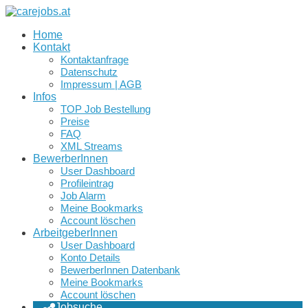
Home
Kontakt
Kontaktanfrage
Datenschutz
Impressum | AGB
Infos
TOP Job Bestellung
Preise
FAQ
XML Streams
BewerberInnen
User Dashboard
Profileintrag
Job Alarm
Meine Bookmarks
Account löschen
ArbeitgeberInnen
User Dashboard
Konto Details
BewerberInnen Datenbank
Meine Bookmarks
Account löschen
Jobsuche