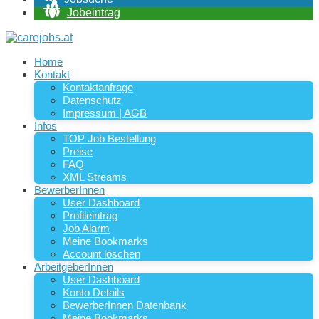
Jobeintrag
Home
Kontakt
Kontaktanfrage
Datenschutz
Impressum | AGB
Infos
TOP Job Bestellung
Preise
FAQ
XML Streams
BewerberInnen
User Dashboard
Profileintrag
Job Alarm
Meine Bookmarks
Account löschen
ArbeitgeberInnen
User Dashboard
Konto Details
BewerberInnen Datenbank
Meine Bookmarks