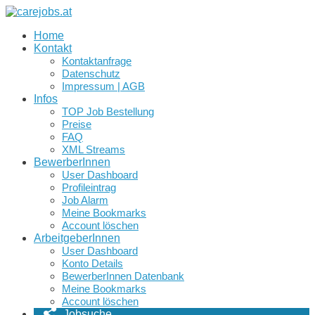
Home
Kontakt
Kontaktanfrage
Datenschutz
Impressum | AGB
Infos
TOP Job Bestellung
Preise
FAQ
XML Streams
BewerberInnen
User Dashboard
Profileintrag
Job Alarm
Meine Bookmarks
Account löschen
ArbeitgeberInnen
User Dashboard
Konto Details
BewerberInnen Datenbank
Meine Bookmarks
Account löschen
Jobsuche