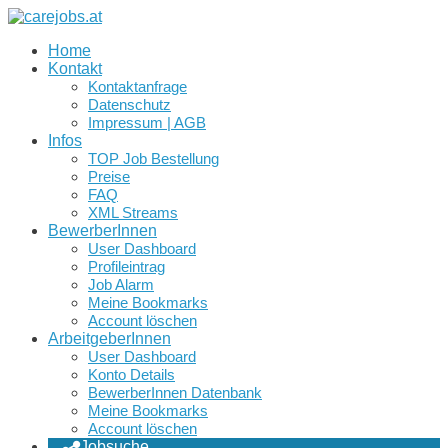
Home
Kontakt
Kontaktanfrage
Datenschutz
Impressum | AGB
Infos
TOP Job Bestellung
Preise
FAQ
XML Streams
BewerberInnen
User Dashboard
Profileintrag
Job Alarm
Meine Bookmarks
Account löschen
ArbeitgeberInnen
User Dashboard
Konto Details
BewerberInnen Datenbank
Meine Bookmarks
Account löschen
Jobsuche