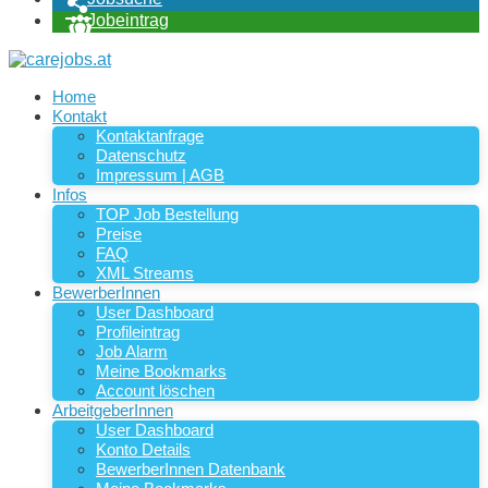
Jobeintrag
Home
Kontakt
Kontaktanfrage
Datenschutz
Impressum | AGB
Infos
TOP Job Bestellung
Preise
FAQ
XML Streams
BewerberInnen
User Dashboard
Profileintrag
Job Alarm
Meine Bookmarks
Account löschen
ArbeitgeberInnen
User Dashboard
Konto Details
BewerberInnen Datenbank