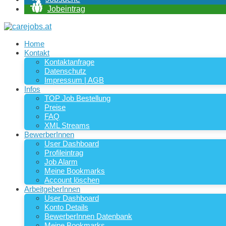
Jobeintrag
Home
Kontakt
Kontaktanfrage
Datenschutz
Impressum | AGB
Infos
TOP Job Bestellung
Preise
FAQ
XML Streams
BewerberInnen
User Dashboard
Profileintrag
Job Alarm
Meine Bookmarks
Account löschen
ArbeitgeberInnen
User Dashboard
Konto Details
BewerberInnen Datenbank
Meine Bookmarks