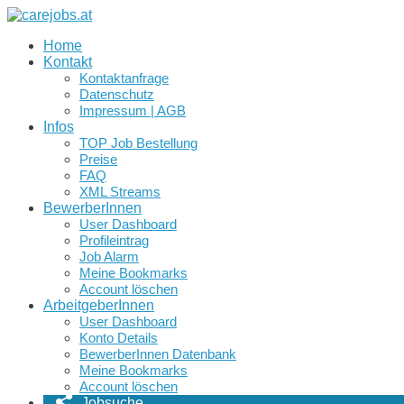
Home
Kontakt
Kontaktanfrage
Datenschutz
Impressum | AGB
Infos
TOP Job Bestellung
Preise
FAQ
XML Streams
BewerberInnen
User Dashboard
Profileintrag
Job Alarm
Meine Bookmarks
Account löschen
ArbeitgeberInnen
User Dashboard
Konto Details
BewerberInnen Datenbank
Meine Bookmarks
Account löschen
Jobsuche