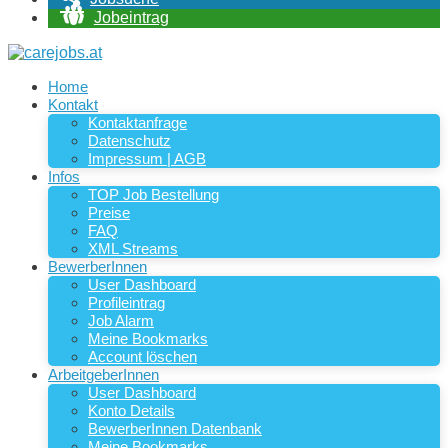
Jobeintrag
Home
Kontakt
Kontaktanfrage
Datenschutz
Impressum | AGB
Infos
TOP Job Bestellung
Preise
FAQ
XML Streams
BewerberInnen
User Dashboard
Profileintrag
Job Alarm
Meine Bookmarks
Account löschen
ArbeitgeberInnen
User Dashboard
Konto Details
BewerberInnen Datenbank
Meine Bookmarks