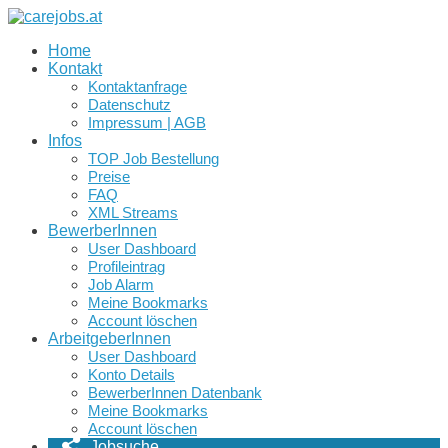
Home
Kontakt
Kontaktanfrage
Datenschutz
Impressum | AGB
Infos
TOP Job Bestellung
Preise
FAQ
XML Streams
BewerberInnen
User Dashboard
Profileintrag
Job Alarm
Meine Bookmarks
Account löschen
ArbeitgeberInnen
User Dashboard
Konto Details
BewerberInnen Datenbank
Meine Bookmarks
Account löschen
Jobsuche