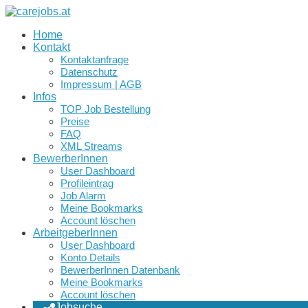
Home
Kontakt
Kontaktanfrage
Datenschutz
Impressum | AGB
Infos
TOP Job Bestellung
Preise
FAQ
XML Streams
BewerberInnen
User Dashboard
Profileintrag
Job Alarm
Meine Bookmarks
Account löschen
ArbeitgeberInnen
User Dashboard
Konto Details
BewerberInnen Datenbank
Meine Bookmarks
Account löschen
Jobsuche