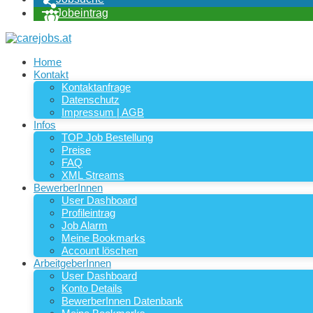
Jobeintrag
Home
Kontakt
Kontaktanfrage
Datenschutz
Impressum | AGB
Infos
TOP Job Bestellung
Preise
FAQ
XML Streams
BewerberInnen
User Dashboard
Profileintrag
Job Alarm
Meine Bookmarks
Account löschen
ArbeitgeberInnen
User Dashboard
Konto Details
BewerberInnen Datenbank