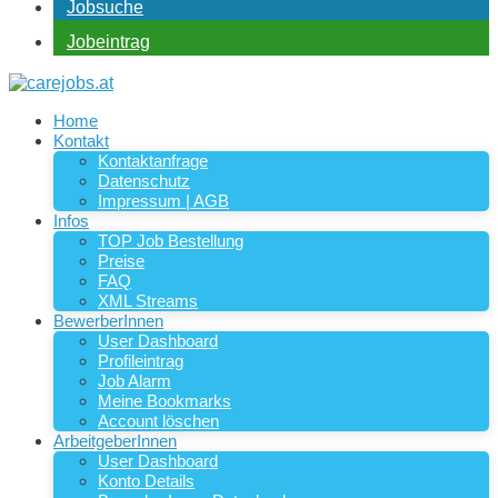
Jobsuche
Jobeintrag
Home
Kontakt
Kontaktanfrage
Datenschutz
Impressum | AGB
Infos
TOP Job Bestellung
Preise
FAQ
XML Streams
BewerberInnen
User Dashboard
Profileintrag
Job Alarm
Meine Bookmarks
Account löschen
ArbeitgeberInnen
User Dashboard
Konto Details