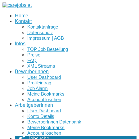
Home
Kontakt
Kontaktanfrage
Datenschutz
Impressum | AGB
Infos
TOP Job Bestellung
Preise
FAQ
XML Streams
BewerberInnen
User Dashboard
Profileintrag
Job Alarm
Meine Bookmarks
Account löschen
ArbeitgeberInnen
User Dashboard
Konto Details
BewerberInnen Datenbank
Meine Bookmarks
Account löschen
Jobsuche