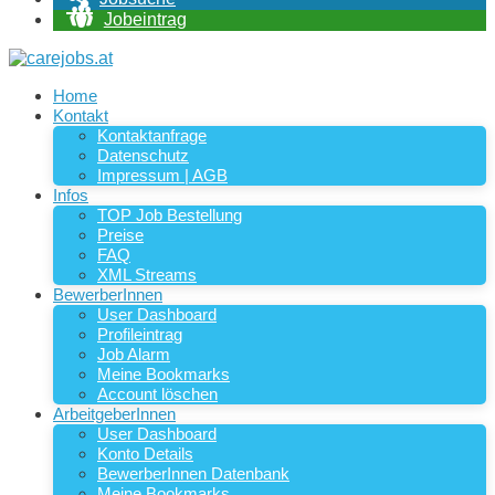
Jobeintrag
Home
Kontakt
Kontaktanfrage
Datenschutz
Impressum | AGB
Infos
TOP Job Bestellung
Preise
FAQ
XML Streams
BewerberInnen
User Dashboard
Profileintrag
Job Alarm
Meine Bookmarks
Account löschen
ArbeitgeberInnen
User Dashboard
Konto Details
BewerberInnen Datenbank
Meine Bookmarks