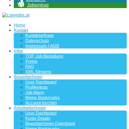
Jobeintrag
Home
Kontakt
Kontaktanfrage
Datenschutz
Impressum | AGB
Infos
TOP Job Bestellung
Preise
FAQ
XML Streams
BewerberInnen
User Dashboard
Profileintrag
Job Alarm
Meine Bookmarks
Account löschen
ArbeitgeberInnen
User Dashboard
Konto Details
BewerberInnen Datenbank
Meine Bookmarks