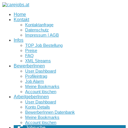
Home
Kontakt
Kontaktanfrage
Datenschutz
Impressum | AGB
Infos
TOP Job Bestellung
Preise
FAQ
XML Streams
BewerberInnen
User Dashboard
Profileintrag
Job Alarm
Meine Bookmarks
Account löschen
ArbeitgeberInnen
User Dashboard
Konto Details
BewerberInnen Datenbank
Meine Bookmarks
Account löschen
Jobsuche